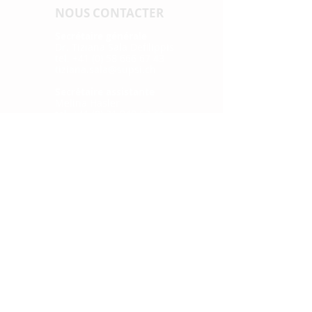
NOUS CONTACTER
Secrétaire générale
Dr. Tiziana Sala Defilippis
tel. +41 (0) 58 666 67 43
tiziana.sala@supsi.ch
Secrétaire assistante
Melina Hasler
tel. +41 (0)
31 848 53 41
info@cnhw.ch
COIN PRESSE
Communiqués de presse
LIENS RAPIDES
News