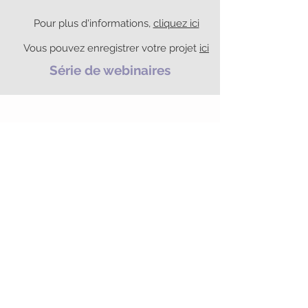
Pour plus d'informations,
cliquez ici
Vous pouvez enregistrer votre projet
ici
Série de webinaires
NOUS CONTACTER
Secrétaire générale
Dr. Tiziana Sala Defilippis
tel. +41 (0) 58 666 67 43
tiziana.sala@supsi.ch
Secrétaire assistante
Melina Hasler
tel. +41 (0)
31 848 53 41
info@cnhw.ch