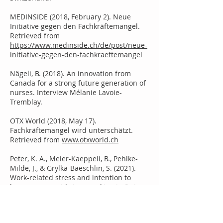
MEDINSIDE (2018, February 2). Neue
Initiative gegen den Fachkräftemangel.
Retrieved from
https://www.medinside.ch/de/post/neue-
initiative-gegen-den-fachkraeftemangel
Nägeli, B. (2018). An innovation from
Canada for a strong future generation of
nurses. Interview Mélanie Lavoie-
Tremblay.
OTX World (2018, May 17).
Fachkräftemangel wird unterschätzt.
Retrieved from
www.otxworld.ch
Peter, K. A., Meier-Kaeppeli, B., Pehlke-
Milde, J., & Grylka-Baeschlin, S. (2021).
Work-related stress and intention to
leave among midwives working in Swiss
maternity hospitals – a cross-sectional
study. BMC Health Services Research, 21,
671.
doi: 10.1186/s12913-021-06706-8