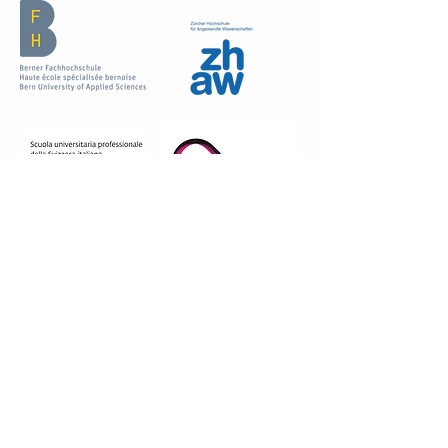
NOUS CONTACTER
Secrétaire générale
Dr. Tiziana Sala Defilippis
tel. +41 (0) 58 666 67 43
tiziana.sala@supsi.ch