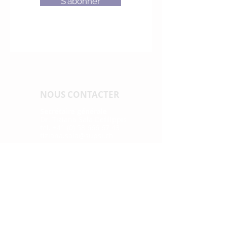
S'abonner
NOUS CONTACTER
Secrétaire générale
Dr. Tiziana Sala Defilippis
tel. +41 (0) 58 666 67 43
tiziana.sala@supsi.ch
Secrétaire assistante
Melina Hasler
tel. +41 (0)
31 848 53 41
info@cnhw.ch