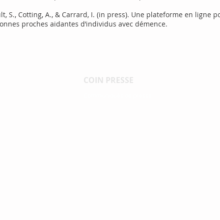
ult, S., Cotting, A., & Carrard, I. (in press). Une plateforme en ligne 
ersonnes proches aidantes d’individus avec démence.
COIN PRESSE
Communiqués de presse