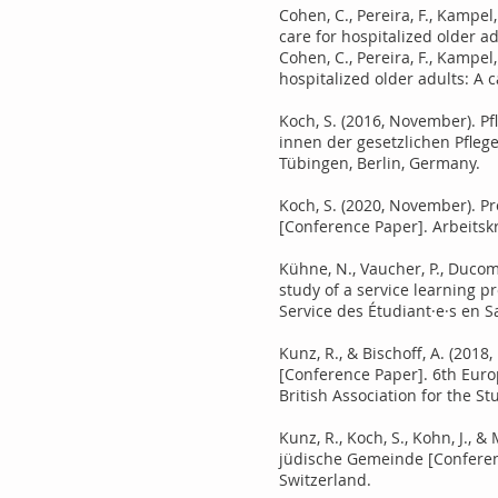
Cohen, C., Pereira, F., Kampel
care for hospitalized older a
Cohen, C., Pereira, F., Kampel
hospitalized older adults: A 
Koch, S. (2016, November). P
innen der gesetzlichen Pfleg
Tübingen, Berlin, Germany.
Koch, S. (2020, November). P
[Conference Paper]. Arbeitskr
Kühne, N., Vaucher, P., Ducomm
study of a service learning p
Service des Étudiant·e·s en 
Kunz, R., & Bischoff, A. (201
[Conference Paper]. 6th Euro
British Association for the St
Kunz, R., Koch, S., Kohn, J.,
jüdische Gemeinde [Conferenc
Switzerland.