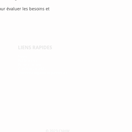
pour évaluer les besoins et
LIENS RAPIDES
News
Publications
Projets de site
Conférence
2021
Mentions légales et juridiques
© 2023 CNHW