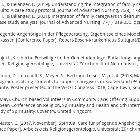
, T., & Belanger, L. (2019). Understanding the integration of family 
dults: A case study protocol. Journal of Advanced Nursing, 75(8), 1
, T., & Bélanger, L. (2021). Integration of family caregivers in deliri
case study analysis. Journal of Advanced Nursing, 77(1), 318-330.
do
flegende Angehörige in der Pflegeberatung. Ergebnisse eines Modell
ekassen [Conference Paper]. Robert-Bosch-Krankenhaus Stuttgart/E
rojekt „Kirchliche Freiwillige in der Gemeindepflege: Entlastungsa
eis Religionsgerontologie, Universität Zürich/Institut Neumünster, 
un, D., Tétreault, S., Meyer, S., Bertrand Leiser, M., et al. (2018, 
rogram involving students to support caregivers in Switzerland (PA
Santé. Poster presented at the WFOT Congress 2018, Cape Town, Sou
8, May). Church-based Volunteers in Community Care: Offering Supp
pean Conference on Religion, Spirituality and Health and 5th Inter
udy of Spirituality, Coventry, United Kingdom.
 & Matter, C. (2017, November). Spiritual Care für pflegende Angehör
e Paper]. Arbeitskreis Religionsgerontologie, Universität Zürich/I