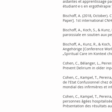
aidantes et apprentissage pa
étudiant·e·s en ergothérapie ?
Bischoff, A. (2018, October)
Paper]. 1st international CN
Bischoff, A., Koch, S., & Kunz
paroissiale en soutien aux p
Bischoff, A., Kunz, R., & Koc
Angehörige [Conference Works
„Spiritual Care im Kontext c
Cohen, C., Bélanger, L., Peire
Prevent Delirium in older inp
Cohen, C., Kampel, T., Pereira
de l'Etat Confusionnel chez 
mondial des infirmières et in
Cohen, C., Kampel, T., Pereir
personnes âgées hospitalisée
Présentation des résultats a