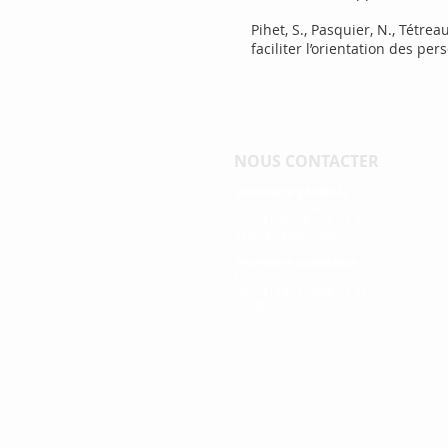
Pihet, S., Pasquier, N., Tétrea
faciliter l’orientation des p
NOUS CONTACTER
Secrétaire générale
Dr. Tiziana Sala Defilippis
tel. +41 (0) 58 666 67 43
tiziana.sala@supsi.ch
Secrétaire assistante
Melina Hasler
tel. +41 (0)
31 848 53 41
info@cnhw.ch