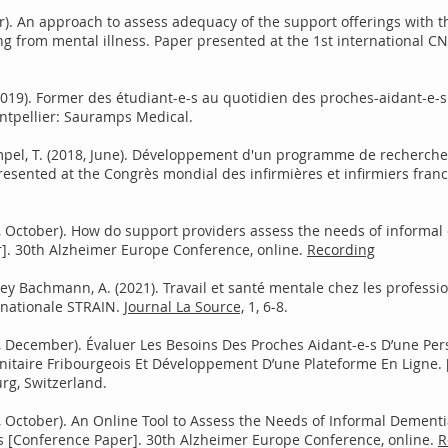
ber). An approach to assess adequacy of the support offerings with t
ing from mental illness. Paper presented at the 1st international 
2019). Former des étudiant-e-s au quotidien des proches-aidant-e-s
ontpellier: Sauramps Medical.
pel, T. (2018, June). Développement d'un programme de recherche
resented at the Congrès mondial des infirmières et infirmiers franc
20, October). How do support providers assess the needs of informal
]. 30th Alzheimer Europe Conference, online.
Recording
levey Bachmann, A. (2021). Travail et santé mentale chez les professi
e nationale STRAIN.
Journal La Source,
1, 6-8.
020, December). Évaluer Les Besoins Des Proches Aidant-e-s D’une P
nitaire Fribourgeois Et Développement D’une Plateforme En Ligne. 
rg, Switzerland.
20, October). An Online Tool to Assess the Needs of Informal Demen
s [Conference Paper]. 30th Alzheimer Europe Conference, online.
R