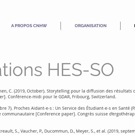
A PROPOS CNHW
ORGANISATION
ations HES-SO
ohen, C. (2019, October). Storytelling pour la diffusion des résultats 
er]. Conférence-midi pour le GDAR, Fribourg, Switzerland.
re 7). Proches Aidant-e-s : Un Service des Étudiant-e-s en Santé (
e communautaire [Conference paper]. Congrès suisse d’ergothérapie «
treault, S., Vaucher, P., Ducommun, D., Meyer, S., et al. (2019, sep