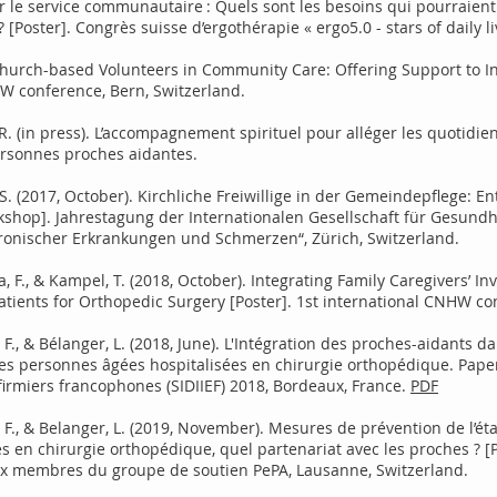
r le service communautaire : Quels sont les besoins qui pourraien
 [Poster]. Congrès suisse d’ergothérapie « ergo5.0 - stars of daily li
. Church-based Volunteers in Community Care: Offering Support to 
HW conference, Bern, Switzerland.
, R. (in press). L’accompagnement spirituel pour alléger les quotidi
ersonnes proches aidantes.
h, S. (2017, October). Kirchliche Freiwillige in der Gemeindepflege: 
hop]. Jahrestagung der Internationalen Gesellschaft für Gesundhe
hronischer Erkrankungen und Schmerzen“, Zürich, Switzerland.
ra, F., & Kampel, T. (2018, October). Integrating Family Caregivers’ 
atients for Orthopedic Surgery [Poster]. 1st international CNHW co
, F., & Bélanger, L. (2018, June). L'Intégration des proches-aidants
des personnes âgées hospitalisées en chirurgie orthopédique. Pape
firmiers francophones (SIDIIEF) 2018, Bordeaux, France.
PDF
a, F., & Belanger, L. (2019, November). Mesures de prévention de l’é
s en chirurgie orthopédique, quel partenariat avec les proches ? [
ux membres du groupe de soutien PePA, Lausanne, Switzerland.