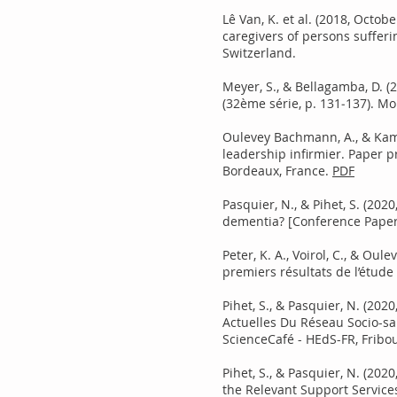
Lê Van, K. et al. (2018, Octo
caregivers of persons suffer
Switzerland.
Meyer, S., & Bellagamba, D. (
(32ème série, p. 131‑137). M
Oulevey Bachmann, A., & Kam
leadership infirmier. Paper p
Bordeaux, France.
PDF
Pasquier, N., & Pihet, S. (20
dementia? [Conference Paper
Peter, K. A., Voirol, C., & Ou
premiers résultats de l’étud
Pihet, S., & Pasquier, N. (2
Actuelles Du Réseau Socio-sa
ScienceCafé - HEdS-FR, Fribou
Pihet, S., & Pasquier, N. (20
the Relevant Support Service