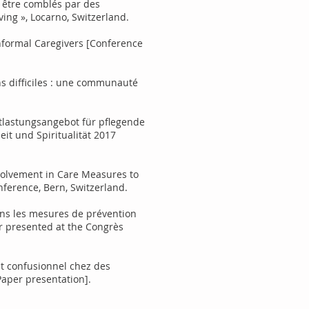
t être comblés par des
ving », Locarno, Switzerland.
Informal Caregivers [Conference
ens difficiles : une communauté
Entlastungsangebot für pflegende
it und Spiritualität 2017
Involvement in Care Measures to
nference, Bern, Switzerland.
 dans les mesures de prévention
r presented at the Congrès
tat confusionnel chez des
Paper presentation].