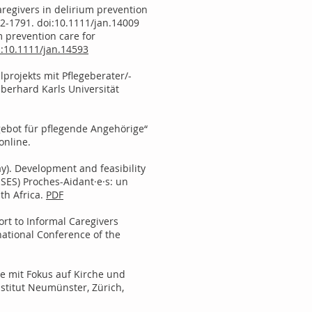
caregivers in delirium prevention
782-1791. doi:10.1111/jan.14009
um prevention care for
i:10.1111/jan.14593
projekts mit Pflegeberater/-
berhard Karls Universität
ngebot für pflegende Angehörige“
online.
May). Development and feasibility
uSES) Proches-Aidant·e·s: un
th Africa.
PDF
ort to Informal Caregivers
national Conference of the
ige mit Fokus auf Kirche und
nstitut Neumünster, Zürich,