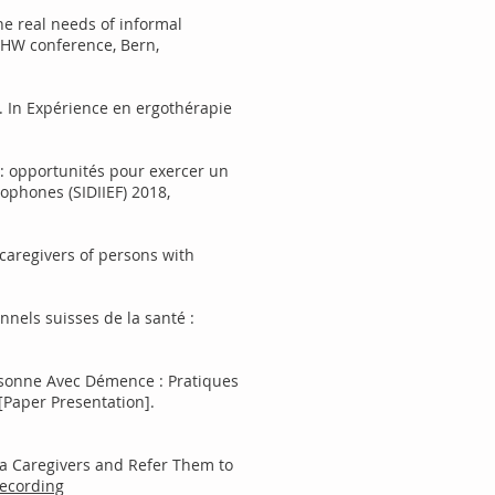
he real needs of informal
CNHW conference, Bern,
. In Expérience en ergothérapie
: opportunités pour exercer un
ophones (SIDIIEF) 2018,
 caregivers of persons with
onnels suisses de la santé :
ersonne Avec Démence : Pratiques
[Paper Presentation].
tia Caregivers and Refer Them to
ecording