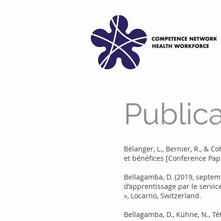
Public
Bélanger, L., Bernier, R., & C
et bénéfices [Conference Pap
Bellagamba, D. (2019, septemb
d’apprentissage par le servic
», Locarno, Switzerland.
Bellagamba, D., Kühne, N., Té