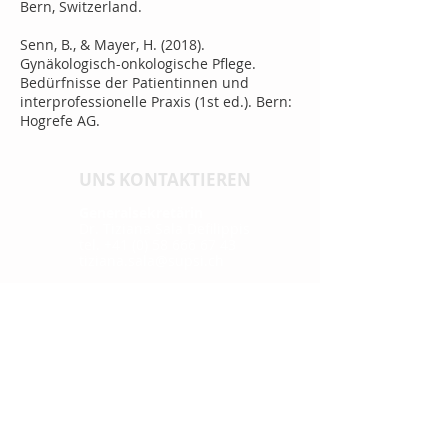
Bern, Switzerland.
Senn, B., & Mayer, H. (2018).
Gynäkologisch-onkologische Pflege.
Bedürfnisse der Patientinnen und
interprofessionelle Praxis (1st ed.). Bern:
Hogrefe AG.
UNS KONTAKTIEREN
Generalsekretärin
Dr. Tiziana Sala Defilippis
tel. +41 (0) 58 666 67 43
tiziana.sala@supsi.ch
Assistentin Sekretärin
Melina Hasler
tel. +41 (0) 31 848 53 41
info@cnhw.ch
MEDIEN