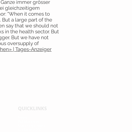
s Ganze immer grösser
ei gleichzeitigem
hor: "When it comes to
e. But a large part of the
en say that we should not
ks in the health sector. But
gger. But we have not
ous oversupply of
chen» | Tages-Anzeiger
QUICKLINKS
News
Publikationen
Standortprojekte
Konferenz 2021