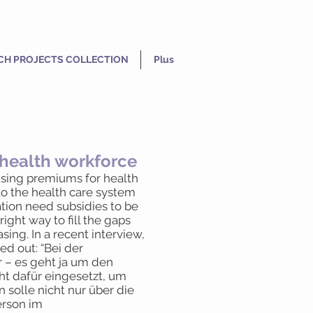
CH PROJECTS COLLECTION
Plus
 health workforce
rising premiums for health
to the health care system
ation need subsidies to be
ight way to fill the gaps
sing. In a recent interview,
ed out: “Bei der
 – es geht ja um den
ht dafür eingesetzt, um
solle nicht nur über die
erson im