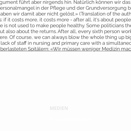
ument führt aber nirgends hin. Natürlich können wir da
ersonalmangel in der Pflege und der Grundversorgung b
ben wir damit aber nicht gelöst.» (Translation of the aut
: if it costs more, it costs more - after all, it's about peopl
 is not used to make people healthy. Some politicians th
ut also about the returns. After all, every sixth person wor
re. Of course, we can always blow the whole thing up bi
lack of staff in nursing and primary care with a simultane
überlasteten Spitälern: «Wir müssen weniger Medizin ma
MEDIEN
Pressemitteilungen