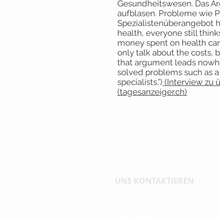
Gesundheitswesen. Das Arg
aufblasen. Probleme wie P
Spezialistenüberangebot ha
health, everyone still thinks
money spent on health care
only talk about the costs, b
that argument leads nowhe
solved problems such as a 
specialists.”)
(Interview zu 
(tagesanzeiger.ch)
UNS KONTAKTIEREN
Generalsekretärin
Dr. Tiziana Sala Defilippis
tel. +41 (0) 58 666 67 43
tiziana.sala@supsi.ch