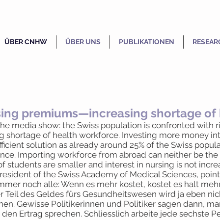
ÜBER CNHW
ÜBER UNS
PUBLIKATIONEN
RESEAR
ising premiums—increasing shortage of
 the media show: the Swiss population is confronted with 
g shortage of health workforce. Investing more money in
fficient solution as already around 25% of the Swiss popul
ance. Importing workforce from abroad can neither be the r
 students are smaller and interest in nursing is not increa
resident of the Swiss Academy of Medical Sciences, point
mmer noch alle: Wenn es mehr kostet, kostet es halt mehr
r Teil des Geldes fürs Gesundheitswesen wird ja eben nic
. Gewisse Politikerinnen und Politiker sagen dann, man 
den Ertrag sprechen. Schliesslich arbeite jede sechste P