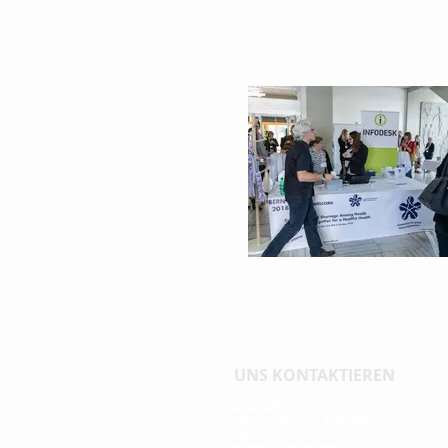
UNS KONTAKTIEREN
Generalsekretärin
Dr. Tiziana Sala Defilippis
tel. +41 (0) 58 666 67 43