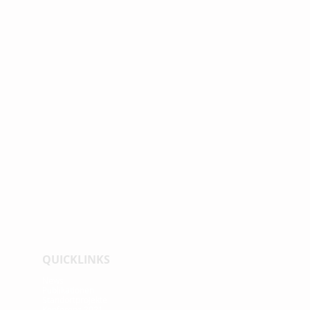
QUICKLINKS
News
Publikationen
Standortprojekte
Konferenz 2021