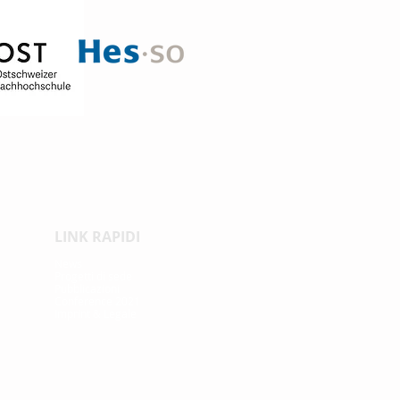
LINK RAPIDI
News
Proge
tti di sede
Pubblicazioni
Conference 2021
Imprint & Legale