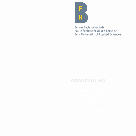
CONTATTATECI
Segretario Generale
Dr. Tiziana Sala Defilippis
tel. +41 (0) 58 666 67 43
tiziana.sala@supsi.ch
Segretario aggiunto
Melina Hasler
tel. +41 (0) 31 848 53 41
info@cnhw.ch