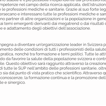
ompetenze nel campo della ricerca applicata, dell'istruzio
te le professioni mediche e sanitarie. Grazie al suo forte le
ersecano e interessano tutte le professioni mediche e sani
no partner di altre organizzazioni e la popolazione in gener
i temi emergenti derivanti dai megatrend o dai risultati de
e e adattamento degli obiettivi dell'associazione.
pegna a diventare un'organizzazione leader in Svizzera p
mento delle condizioni di tutti i professionisti della salut
 e pratica, nonché tra formazione e temi politici. Tutte le at
odo da favorire la salute della popolazione svizzera e contr
ile. Questo obiettivo sarà raggiunto attraverso la creazio
tutte le SUP nell'ambito delle professioni sanitarie, oltre
lo sia dal punto di vista pratico che scientifico. Attraverso 
 di conoscenze, la formazione continua e la promozione del
e e sinergico.