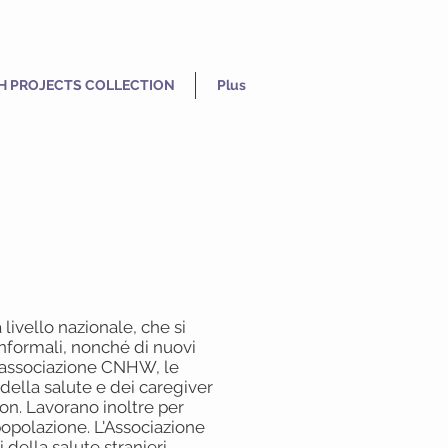
H PROJECTS COLLECTION
Plus
ivello nazionale, che si
 informali, nonché di nuovi
a
ssociazione CNHW, le
della salute e dei caregiver
non. Lavorano inoltre per
 popolazione. L'Associazione
 della salute stranieri.