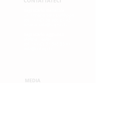
CONTATTATECI
Segretario Generale
Dr. Tiziana Sala Defilippis
tel. +41 (0) 58 666 67 43
tiziana.sala@supsi.ch
Segretario aggiunto
Melina Hasler
tel. +41 (0) 31 848 53 41
info@cnhw.ch
MEDIA
Comunicati stampa
LINK RAPIDI
News
Proge
tti di sede