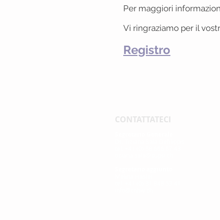
Per maggiori informazioni
Vi ringraziamo per il vos
Registro
CONTATTATECI
Segretario Generale
Dr. Tiziana Sala Defilippis
tel. +41 (0) 58 666 67 43
tiziana.sala@supsi.ch
Segretario aggiunto
Melina Hasler
tel. +41 (0) 31 848 53 41
info@cnhw.ch