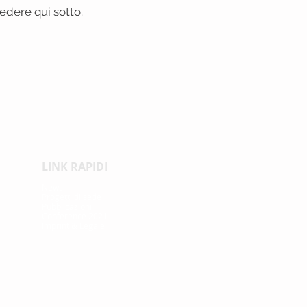
edere qui sotto.
LINK RAPIDI
News
Proge
tti di sede
Pubblicazioni
Conference 2021
Imprint & Legale