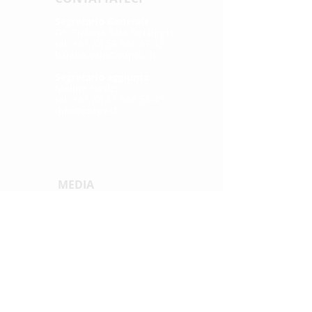
Segretario Generale
Dr. Tiziana Sala Defilippis
tel. +41 (0) 58 666 67 43
tiziana.sala@supsi.ch
Segretario aggiunto
Melina Hasler
tel. +41 (0) 31 848 53 41
info@cnhw.ch
MEDIA
Comunicati stampa
LINK RAPIDI
News
Proge
tti di sede
Pubblicazioni