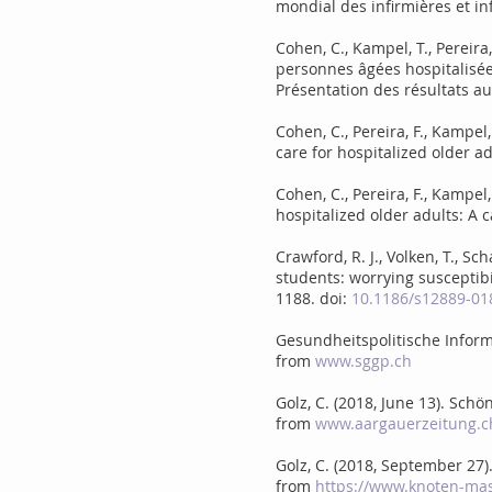
mondial des infirmières et in
Cohen, C., Kampel, T., Pereir
personnes âgées hospitalisée
Présentation des résultats a
Cohen, C., Pereira, F., Kampel
care for hospitalized older a
Cohen, C., Pereira, F., Kampel
hospitalized older adults: A c
Crawford, R. J., Volken, T., Sc
students: worrying susceptibi
1188. doi:
10.1186/s12889-01
Gesundheitspolitische Inform
from
www.sggp.ch
Golz, C. (2018, June 13). Sch
from
www.aargauerzeitung.c
Golz, C. (2018, September 2
from
https://www.knoten-ma