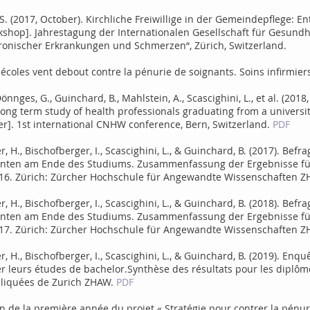
h, S. (2017, October). Kirchliche Freiwillige in der Gemeindepflege: 
hop]. Jahrestagung der Internationalen Gesellschaft für Gesundhe
hronischer Erkrankungen und Schmerzen“, Zürich, Switzerland.
 écoles vent debout contre la pénurie de soignants. Soins infirmier
Dönnges, G., Guinchard, B., Mahlstein, A., Scascighini, L., et al. (201
 long term study of health professionals graduating from a universit
r]. 1st international CNHW conference, Bern, Switzerland.
PDF
er, H., Bischofberger, I., Scascighini, L., & Guinchard, B. (2017). Bef
enten am Ende des Studiums. Zusammenfassung der Ergebnisse fü
6. Zürich: Zürcher Hochschule für Angewandte Wissenschaften 
er, H., Bischofberger, I., Scascighini, L., & Guinchard, B. (2018). Bef
enten am Ende des Studiums. Zusammenfassung der Ergebnisse fü
7. Zürich: Zürcher Hochschule für Angewandte Wissenschaften 
er, H., Bischofberger, I., Scascighini, L., & Guinchard, B. (2019). Enq
 leurs études de bachelor.Synthèse des résultats pour les diplômé-
pliquées de Zurich ZHAW.
PDF
 de la première année du projet « Stratégie pour contrer la pénur