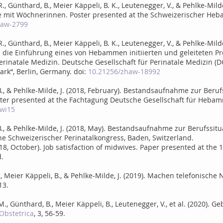
R., Günthard, B., Meier Käppeli, B. K., Leutenegger, V., & Pehlke-Mild
 mit Wöchnerinnen. Poster presented at the Schweizerischer He
haw-2799
 R., Günthard, B., Meier Käppeli, B. K., Leutenegger, V., & Pehlke-Mild
die Einführung eines von Hebammen initiierten und geleiteten Pro
erinatale Medizin. Deutsche Gesellschaft für Perinatale Medizin (
ark“, Berlin, Germany. doi:
10.21256/zhaw-18992
 B., & Pehlke-Milde, J. (2018, February). Bestandsaufnahme zur Ber
ter presented at the Fachtagung Deutsche Gesellschaft für Heb
wi15
, B., & Pehlke-Milde, J. (2018, May). Bestandsaufnahme zur Berufs
the Schweizerischer Perinatalkongress, Baden, Switzerland.
(2018, October). Job satisfaction of midwives. Paper presented at the
d.
 R., Meier Käppeli, B., & Pehlke-Milde, J. (2019). Machen telefoni
13.
 M., Günthard, B., Meier Käppeli, B., Leutenegger, V., et al. (2020). 
Obstetrica
, 3, 56-59.