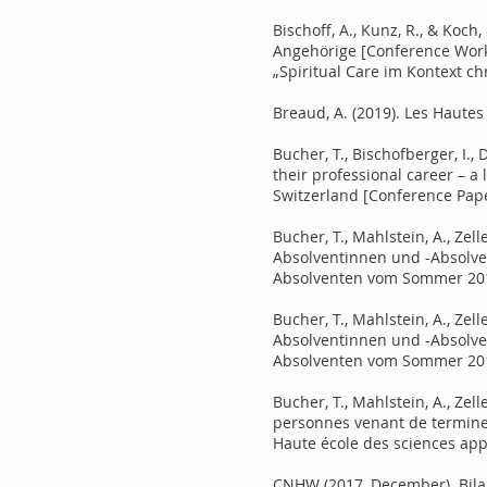
Bischoff, A., Kunz, R., & Koc
Angehörige [Conference Works
„Spiritual Care im Kontext c
Breaud, A. (2019). Les Hautes
Bucher, T., Bischofberger, I., 
their professional career – a
Switzerland [Conference Pape
Bucher, T., Mahlstein, A., Zell
Absolventinnen und -Absolv
Absolventen vom Sommer 201
Bucher, T., Mahlstein, A., Zell
Absolventinnen und -Absolv
Absolventen vom Sommer 201
Bucher, T., Mahlstein, A., Zell
personnes venant de terminer
Haute école des sciences ap
CNHW (2017, December). Bilan