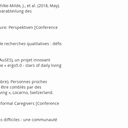
e-Milde, J., et al. (2018, May).
bärabteilung des
eure: Perspektiven [Conference
de recherches qualitatives : défis
PAuSES), un projet innovant
 ergo5.0 - stars of daily living
tembre). Personnes proches
t être comblés par des
ving », Locarno, Switzerland.
Informal Caregivers [Conference
ens difficiles : une communauté