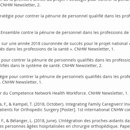
. CNHW Newsletter, 2.
tratégie pour contrer la pénurie de personnel qualifié dans les pr
Ensemble contre la pénurie de personnel dans les professions de 
 sur une année 2018 couronnée de succès pour le projet national «
iés dans les professions de la santé ». CNHW Newsletter, 1.
e pour contrer la pénurie de personnels qualifiés dans les professio
lifiés dans le système de santé. CNHW Newsletter, 2.
égie pour contrer la pénurie de personnels qualifiés dans les prof
. CNHW Newsletter, 1.
nir du Competence Network Health Workforce. CNHW Newsletter, 1.
ra, F., & Kampel, T. (2018, October). Integrating Family Caregivers’ 
atients for Orthopedic Surgery [Poster]. 1st international CNHW co
, F., & Bélanger, L. (2018, June). L'Intégration des proches-aidants
des personnes âgées hospitalisées en chirurgie orthopédique. Pape