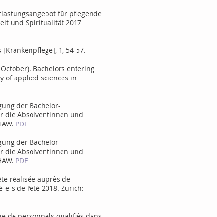
Entlastungsangebot für pflegende
it und Spiritualität 2017
s [Krankenpflege], 1, 54-57.
8, October). Bachelors entering
y of applied sciences in
ragung der Bachelor-
r die Absolventinnen und
ZHAW.
PDF
ragung der Bachelor-
r die Absolventinnen und
ZHAW.
PDF
uête réalisée auprès de
e-s de l’été 2018. Zurich:
ie de personnels qualifiés dans