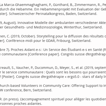
., La Marca-Ghaemmaghaghami, P., Günthard, B., Zimmermann, R., Pehlk
 durch die Hebamme. Ein Hebammenprojekt mit Evaluation der Ge
oster]. Schweizerischer Perinatalkongress, Baden, Switzerland.
2019, August). Innovative Modelle der ambulanten verschiedener Akt
er Gesundheits- und Medizinsoziologie, Winterthur, Switzerland.
ohen, C. (2019, October). Storytelling pour la diffusion des résultats 
er]. Conférence-midi pour le GDAR, Fribourg, Switzerland.
re 7). Proches Aidant-e-s : Un Service des Étudiant-e-s en Santé (
e communautaire [Conference paper]. Congrès suisse d’ergothérapie «
treault, S., Vaucher, P., Ducommun, D., Meyer, S., et al. (2019, sep
r le service communautaire : Quels sont les besoins qui pourraien
 [Poster]. Congrès suisse d’ergothérapie « ergo5.0 - stars of daily li
. Church-based Volunteers in Community Care: Offering Support to 
HW conference, Bern, Switzerland.
, R. (in press). L’accompagnement spirituel pour alléger les quotidi
ersonnes proches aidantes.