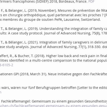
firmiers francophones (SIDIIEF) 2018, Bordeaux, France.
PDF
a, F., & Belanger, L. (2019, November). Mesures de prévention de l’é
s en chirurgie orthopédique, quel partenariat avec les proches ? [
ux membres du groupe de soutien PePA, Lausanne, Switzerland.
, T., & Belanger, L. (2019). Understanding the integration of family 
dults: A case study protocol. Journal of Advanced Nursing, 75(8), 178
, T., & Bélanger, L. (2021). Integration of family caregivers in deliri
ase study analysis. Journal of Advanced Nursing, 77(1), 318-330. doi
haffert, R., & Bucher, T. (2018). Higher low back and neck pain in fin
lities identified in a multi-centre comparison to the national popul
8-6105-2
ationen GPI (2018, March 31). Neue Initiative gegen den Fachkräft
ön wärs, wären nur fünf Berufsgruppen betroffen [Letter to the edit
h
7). Fachkräftemangel: Gemeinsam zu einem gesunden Gesundheitssy
schen.ch/fachkraeftemangel-gemeinsam-zu-einem-gesunden-gesu