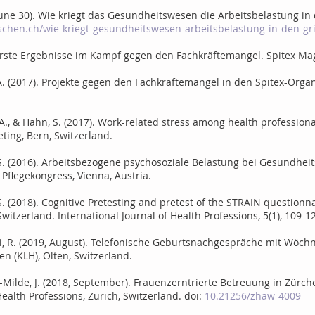
, June 30). Wie kriegt das Gesundheitswesen die Arbeitsbelastung in 
chen.ch/wie-kriegt-gesundheitswesen-arbeitsbelastung-in-den-gri
). Erste Ergebnisse im Kampf gegen den Fachkräftemangel. Spitex Mag
K. A. (2017). Projekte gegen den Fachkräftemangel in den Spitex-Orga
K. A., & Hahn, S. (2017). Work-related stress among health profession
ing, Bern, Switzerland.
n, S. (2016). Arbeitsbezogene psychosoziale Belastung bei Gesundhe
 Pflegekongress, Vienna, Austria.
, S. (2018). Cognitive Pretesting and pretest of the STRAIN questionn
 Switzerland. International Journal of Health Professions, 5(1), 109-12
rli, R. (2019, August). Telefonische Geburtsnachgespräche mit Wöc
 (KLH), Olten, Switzerland.
ke-Milde, J. (2018, September). Frauenzerntrierte Betreuung in Zür
Health Professions, Zürich, Switzerland. doi:
10.21256/zhaw-4009