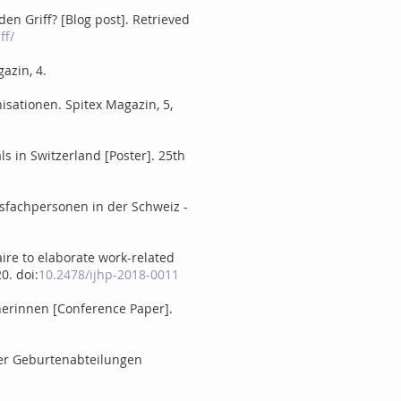
den Griff? [Blog post]. Retrieved
ff/
azin, 4.
nisationen. Spitex Magazin, 5,
als in Switzerland [Poster]. 25th
itsfachpersonen in der Schweiz -
aire to elaborate work-related
0. doi:
10.2478/ijhp-2018-0011
hnerinnen [Conference Paper].
cher Geburtenabteilungen