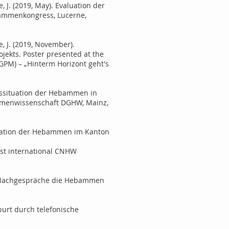
e, J. (2019, May). Evaluation der
bammenkongress, Lucerne,
e, J. (2019, November).
jekts. Poster presented at the
DGPM) – „Hinterm Horizont geht's
ufssituation der Hebammen in
ammenwissenschaft DGHW, Mainz,
situation der Hebammen im Kanton
 1st international CNHW
sche Nachgespräche die Hebammen
Geburt durch telefonische