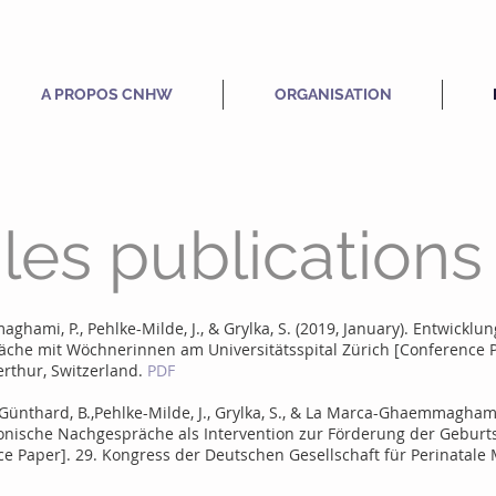
A PROPOS CNHW
ORGANISATION
les publications
ghami, P., Pehlke-Milde, J., & Grylka, S. (2019, January). Entwickl
che mit Wöchnerinnen am Universitätsspital Zürich [Conference P
thur, Switzerland.
PDF
., Günthard, B.,Pehlke-Milde, J., Grylka, S., & La Marca-Ghaemmagham
onische Nachgespräche als Intervention zur Förderung der Geburts
e Paper]. 29. Kongress der Deutschen Gesellschaft für Perinatale M