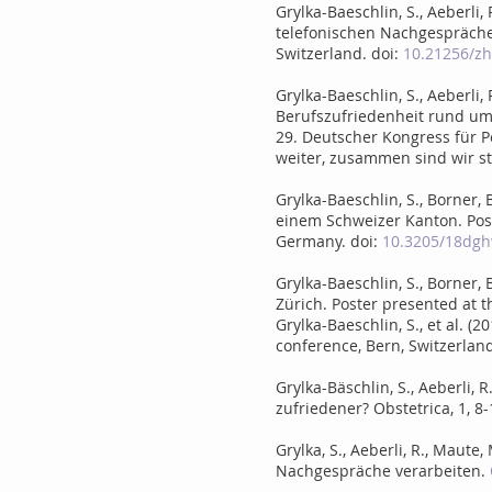
Grylka-Baeschlin, S., Aeberli, 
telefonischen Nachgespräche
Switzerland. doi:
10.21256/z
Grylka-Baeschlin, S., Aeberli,
Berufszufriedenheit rund um 
29. Deutscher Kongress für P
weiter, zusammen sind wir st
Grylka-Baeschlin, S., Borner,
einem Schweizer Kanton. Pos
Germany. doi:
10.3205/18dgh
Grylka-Baeschlin, S., Borner
Zürich. Poster presented at 
Grylka-Baeschlin, S., et al. 
conference, Bern, Switzerlan
Grylka-Bäschlin, S., Aeberli,
zufriedener? Obstetrica, 1, 8-
Grylka, S., Aeberli, R., Maute,
Nachgespräche verarbeiten.