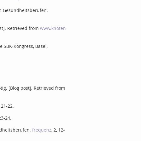
den Gesundheitsberufen.
ost]. Retrieved from
www.knoten-
he SBK-Kongress, Basel,
tig. [Blog post]. Retrieved from
, 21-22.
 23-24.
ndheitsberufen.
frequenz
, 2, 12-