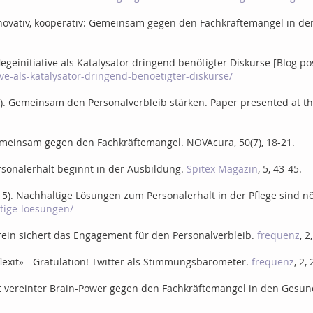
, innovativ, kooperativ: Gemeinsam gegen den Fachkräftemangel in 
flegeinitiative als Katalysator dringend benötigter Diskurse [Blog p
ive-als-katalysator-dringend-benoetigter-diskurse/
Mai). Gemeinsam den Personalverbleib stärken. Paper presented at t
 Gemeinsam gegen den Fachkräftemangel. NOVAcura, 50(7), 18-21.
Personalerhalt beginnt in der Ausbildung.
Spitex Magazin
, 5, 43-45.
ly 5). Nachhaltige Lösungen zum Personalerhalt in der Pflege sind nö
tige-loesungen/
Verein sichert das Engagement für den Personalverbleib.
frequenz
, 2
Pflexit» - Gratulation! Twitter als Stimmungsbarometer.
frequenz
, 2,
 Mit vereinter Brain-Power gegen den Fachkräftemangel in den Gesu