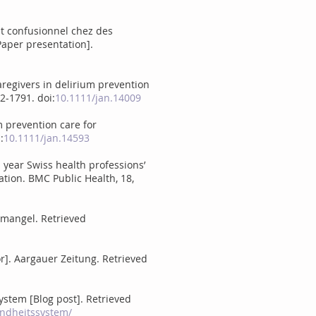
tat confusionnel chez des
Paper presentation].
caregivers in delirium prevention
2-1791. doi:
10.1111/jan.14009
um prevention care for
:
10.1111/jan.14593
al year Swiss health professions’
ation. BMC Public Health, 18,
emangel. Retrieved
or]. Aargauer Zeitung. Retrieved
stem [Blog post]. Retrieved
ndheitssystem/