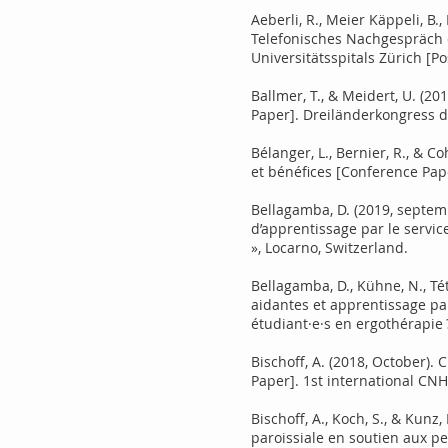
Aeberli, R., Meier Käppeli, B
Telefonisches Nachgespräch
Universitätsspitals Zürich [P
Ballmer, T., & Meidert, U. (
Paper]. Dreiländerkongress d
Bélanger, L., Bernier, R., & C
et bénéfices [Conference Pap
Bellagamba, D. (2019, septemb
d’apprentissage par le servic
», Locarno, Switzerland.
Bellagamba, D., Kühne, N., Té
aidantes et apprentissage pa
étudiant·e·s en ergothérapie ?
Bischoff, A. (2018, October)
Paper]. 1st international CN
Bischoff, A., Koch, S., & Kunz
paroissiale en soutien aux p